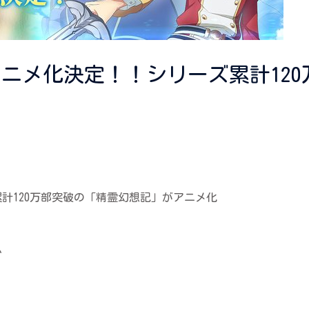
アニメ化決定！！シリーズ累計12
累計120万部突破の「精霊幻想記」がアニメ化
ム