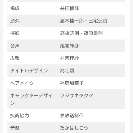
構成
益田博隆
渉外
高木桂一郎・三宅遥香
撮影
高橋昭則・篠原貴則
音声
尾関輝彦
広報
村河理紗
タイトルデザイン
為壮顕
ヘアメイク
福島加奈子
キャラクターデザイ
フジサキタクマ
ン
技術協力
泉放送制作
音楽
たかはしごう