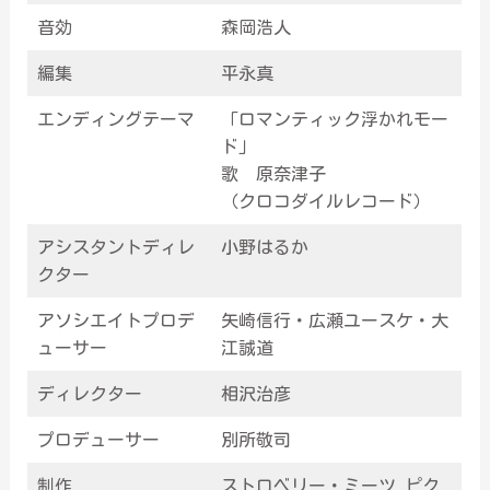
音効
森岡浩人
編集
平永真
エンディングテーマ
「ロマンティック浮かれモー
ド」
歌 原奈津子
（クロコダイルレコード）
アシスタントディレ
小野はるか
クター
アソシエイトプロデ
矢崎信行・広瀬ユースケ・大
ューサー
江誠道
ディレクター
相沢治彦
プロデューサー
別所敬司
制作
ストロベリー・ミーツ ピク