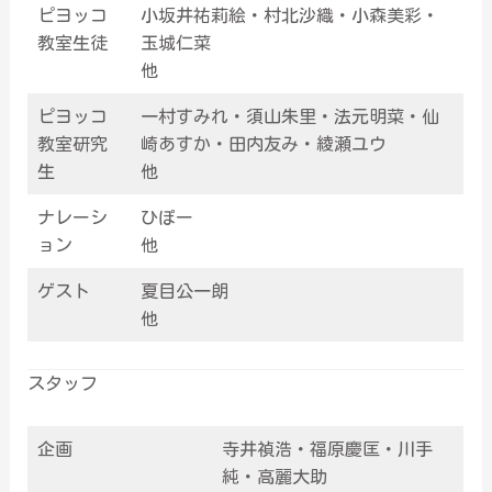
ピヨッコ
小坂井祐莉絵・村北沙織・小森美彩・
教室生徒
玉城仁菜
他
ピヨッコ
一村すみれ・須山朱里・法元明菜・仙
教室研究
崎あすか・田内友み・綾瀬ユウ
生
他
ナレーシ
ひぽー
ョン
他
ゲスト
夏目公一朗
他
スタッフ
企画
寺井禎浩・福原慶匡・川手
純・高麗大助