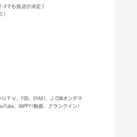
T-Xでも放送が決定！
た!
Ｖ、FOD、GYAO!、J:COMオンデマ
uTube、HAPPY!動画、クランクイン!