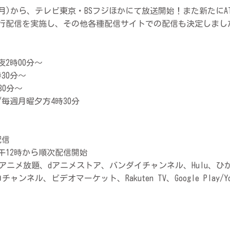
(月)から、テレビ東京・BSフジほかにて放送開始！また新たにA
から先行配信を実施し、その他各種配信サイトでの配信も決定しまし
2時00分〜
30分〜
30分〜
/毎週月曜夕方4時30分
配信
正午12時から順次配信開始
T、アニメ放題、dアニメストア、バンダイチャンネル、Hulu、ひかりＴ
ンネル、ビデオマーケット、Rakuten TV、Google Play/Yo