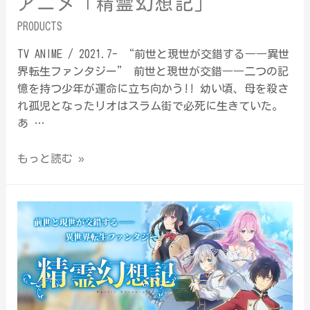
アニメ「精霊幻想記」
PRODUCTS
TV ANIME / 2021.7- “前世と現世が交錯する――異世
界転生ファンタジー” 前世と現世が交錯――二つの記
憶を持つ少年が運命に立ち向かう!! 幼い頃、母を殺さ
れ孤児となったリオはスラム街で必死に生きていた。
あ …
もっと読む »